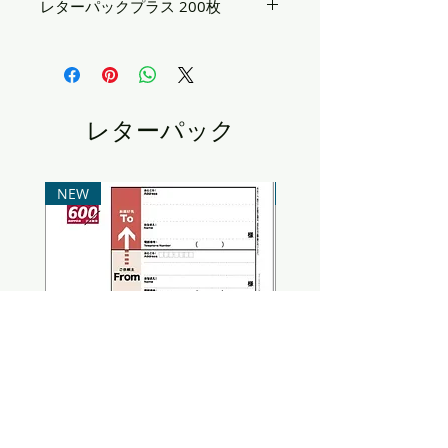
レターパックプラス 200枚
レターパックプラス　200枚
通常価格(税込)：120,000円
販売価格(税込)：116,000円
 商品説明：レターパックプラス600、新
品200枚セットです
レターパック
送料について：全国一律1,000円
発送について：ご入金確認後、約3日～7
日程度でお届けします
　商品発送後、メールにてお知らせしま
NEW
NEW
す
（天候、商品欠品その他で送れる場合が
あります）
レターパック プラス 100枚
レターパック プラス 200枚