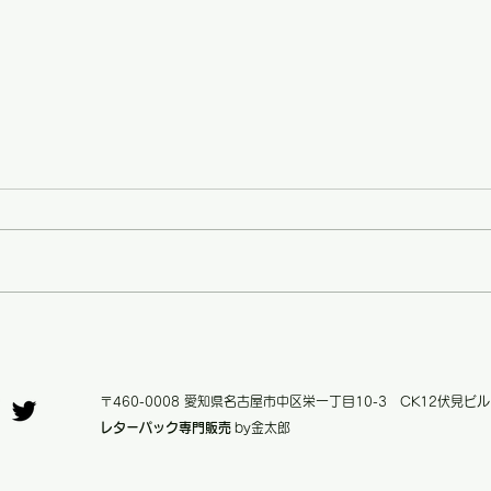
レタ
さらにお安く！【価格改定の
お知らせ】
〒460-0008 愛知県名古屋市中区栄一丁目10-3 CK12伏見ビル
レターパック専門販売
by金太郎