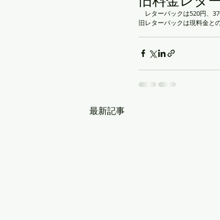
旧料金レタ
　レターパックは520円、3
旧レターパックは現料金との
最新記事