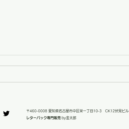
レタ
さらにお安く！【価格改定の
お知らせ】
〒460-0008 愛知県名古屋市中区栄一丁目10-3 CK12伏見ビル
レターパック専門販売
by金太郎