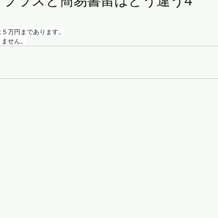
クプラスと簡易書留はどう違う4
は５万円まであります。
りません。