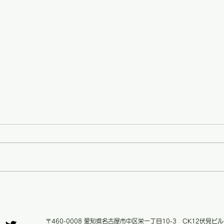
レタ
さらにお安く！【価格改定の
お知らせ】
〒460-0008 愛知県名古屋市中区栄一丁目10-3 CK12伏見ビル